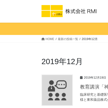
コ
ナ
ン
ビ
テ
ゲ
ン
ー
ツ
シ
へ
ョ
ス
ン
HOME
最新の投稿一覧
2019年12月
キ
に
ッ
移
プ
動
2019年12月
2019年12月19日
教育講演「
臨床研究と基礎医学
様と東和薬品株式